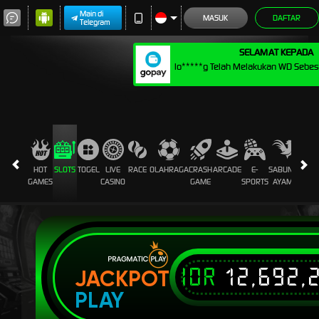
Main di
MASUK
DAFTAR
Telegram
HOT
SLOTS
TOGEL
LIVE
RACE
OLAHRAGA
CRASH
ARCADE
E-
SABUNG
PROM
GAMES
CASINO
GAME
SPORTS
AYAM
IDR
12,692,
JACKPOT
PLAY