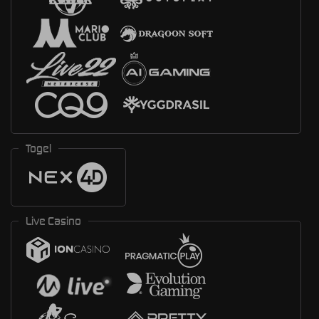
Togel
Live Casino