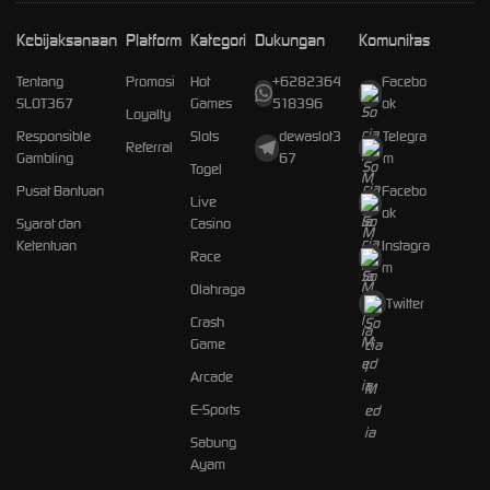
Kebijaksanaan
Platform
Kategori
Dukungan
Komunitas
Tentang
Promosi
Hot
+6282364
Facebo
SLOT367
Games
518396
ok
Loyalty
Responsible
Slots
dewaslot3
Telegra
Referral
Gambling
67
m
Togel
Pusat Bantuan
Facebo
Live
ok
Syarat dan
Casino
Ketentuan
Instagra
Race
m
Olahraga
Twitter
Crash
Game
Arcade
E-Sports
Sabung
Ayam