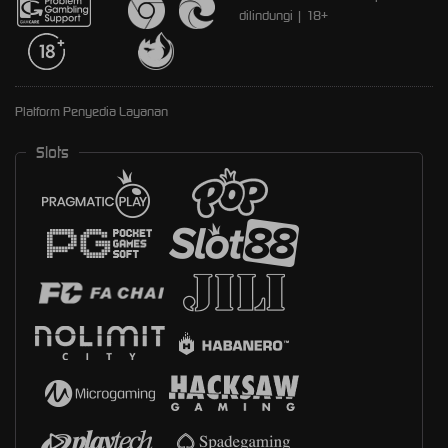
dilindungi | 18+
Platform Penyedia Layanan
Slots