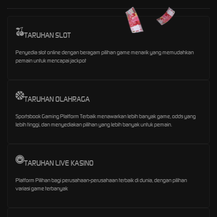
TARUHAN SLOT
Penyedia slot online dengan beragam pilihan game menarik yang memudahkan
pemain untuk mencapai jackpot
TARUHAN OLAHRAGA
Sportsbook Gaming Platform Terbaik menawarkan lebih banyak game, odds yang
lebih tinggi, dan menyediakan pilihan yang lebih banyak untuk pemain.
TARUHAN LIVE KASINO
Platform Pilihan bagi perusahaan-perusahaan terbaik di dunia, dengan pilihan
variasi game terbanyak