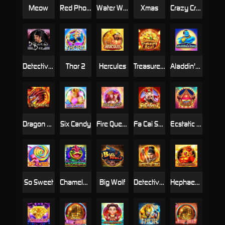
Meow
Red Phoenix
Water World
Xmas
Crazy Crazy 2
Detective Dee
Thor 2
Hercules
Treasure Bowl
Aladdin's lamp
Dragon Heart
Six Candy
Fire Queen2
Fa Cai Shen2
Ecstatic Circus
So Sweet
Chameleon
Big Wolf
Detective Dee 2
Hephaestus