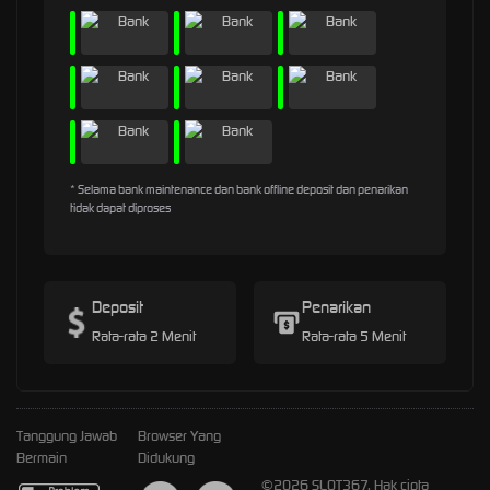
* Selama bank maintenance dan bank offline deposit dan penarikan
tidak dapat diproses
Deposit
Penarikan
Rata-rata 2 Menit
Rata-rata 5 Menit
Tanggung Jawab
Browser Yang
Bermain
Didukung
©2026 SLOT367. Hak cipta