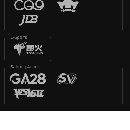
E-Sports
Sabung Ayam