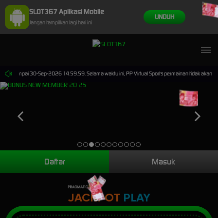
×
SLOT367 Aplikasi Mobile
UNDUH
Jangan tampilkan lagi hari ini
9.59 sampai 30-Sep-2026 14.59.59. Selama waktu ini, PP Virtual Sports permainan tidak akan t
Daftar
Masuk
JACKPOT
PLAY