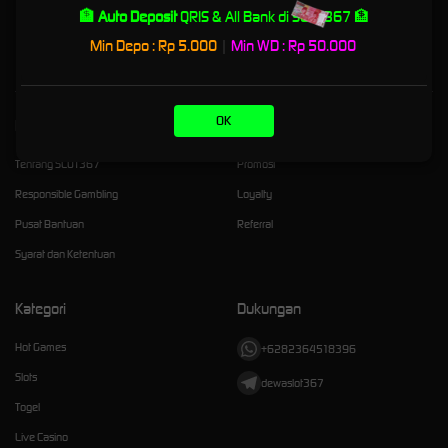
🏦 Auto Deposit
QRIS & All Bank di SLOT367 🏦
Gunakan layanan secara bijak, patuhi ketentuan yang berlaku, dan selalu utamakan
keamanan serta kenyamanan dalam setiap aktivitas online.
Min Depo : Rp 5.000
|
Min WD : Rp 50.000
OK
Kebijaksanaan
Platform
Tentang SLOT367
Promosi
Responsible Gambling
Loyalty
Pusat Bantuan
Referral
Syarat dan Ketentuan
Kategori
Dukungan
Hot Games
+6282364518396
Slots
dewaslot367
Togel
Live Casino